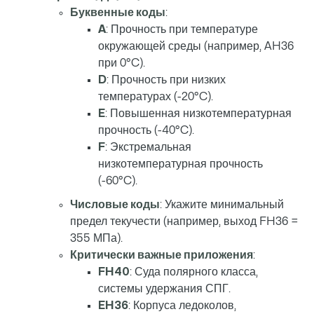
Буквенные коды
:
A
: Прочность при температуре
окружающей среды (например, AH36
при 0°C).
D
: Прочность при низких
температурах (-20°C).
E
: Повышенная низкотемпературная
прочность (-40°C).
F
: Экстремальная
низкотемпературная прочность
(-60°C).
Числовые коды
: Укажите минимальный
предел текучести (например, выход FH36 =
355 МПа).
Критически важные приложения
:
FH40
: Суда полярного класса,
системы удержания СПГ.
EH36
: Корпуса ледоколов,