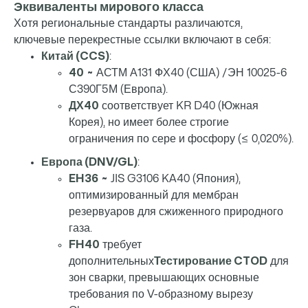
Эквиваленты мирового класса
Хотя региональные стандарты различаются,
ключевые перекрестные ссылки включают в себя:
Китай (CCS)
:
40
≈ АСТМ А131 ФХ40 (США) /ЭН 10025-6
С390Г5М (Европа).
ДХ40
соответствует KR D40 (Южная
Корея), но имеет более строгие
ограничения по сере и фосфору (≤ 0,020%).
Европа (DNV/GL)
:
EH36
≈ JIS G3106 KA40 (Япония),
оптимизированный для мембран
резервуаров для сжиженного природного
газа.
FH40
требует
дополнительных
Тестирование CTOD
для
зон сварки, превышающих основные
требования по V-образному вырезу