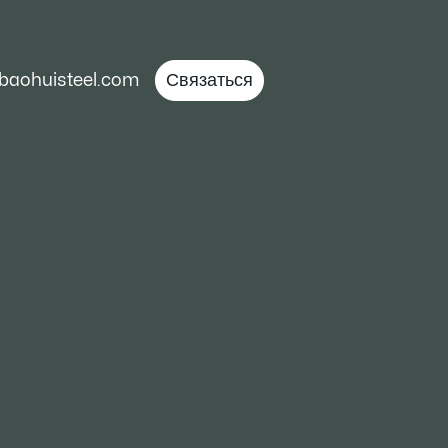
baohuisteel.com
Связаться
ирина: (800-2000 мм) Длина: (2000-