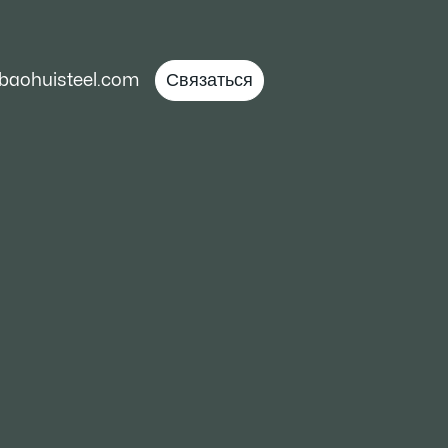
baohuisteel.com
Связаться
толщина 6-20 мм) от Baosteel.
м. Длина: 4000-12000 мм