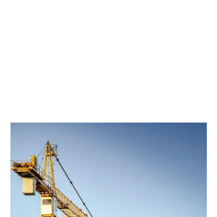
Свяжитесь с нами
для технических спецификаций или
индивидуальных решений.
Создан для самых суровых морей и пользуется доверием
01
мировых верфей.
