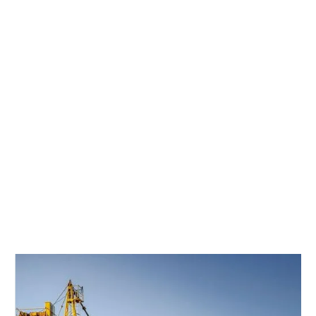
Placas de acero resistentes al desgaste HS Code
Condiciones de pago y entrega
01
Nuestro servicio de atención al cliente en línea siempre está
listo para responder a sus consultas y brindarle
servicio
profesional uno a uno
.
