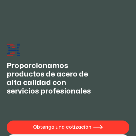
¿Cómo se mantienen los negocios a largo
plazo y las buenas relaciones?
Siempre seguimos suministrando productos de
buena calidad a precios competitivos y ofrecemos un
servicio integral. Deseamos establecer relaciones de
cooperación a largo plazo con usted, para lograr los
mejores intereses y convertirnos en verdaderos
amigos.
Proporcionamos
productos de acero de
alta calidad con
servicios profesionales
Obtenga una cotización
