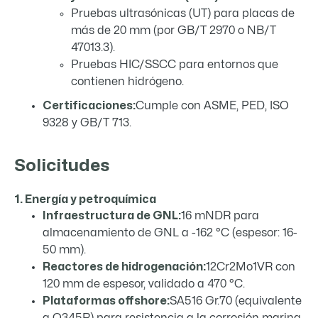
Pruebas ultrasónicas (UT) para placas de
más de 20 mm (por GB/T 2970 o NB/T
47013.3).
Pruebas HIC/SSCC para entornos que
contienen hidrógeno.
Certificaciones:
Cumple con ASME, PED, ISO
9328 y GB/T 713.
Solicitudes
1. Energía y petroquímica
Infraestructura de GNL:
16 mNDR para
almacenamiento de GNL a -162 °C (espesor: 16-
50 mm).
Reactores de hidrogenación:
12Cr2Mo1VR con
120 mm de espesor, validado a 470 °C.
Plataformas offshore:
SA516 Gr.70 (equivalente
a Q345R) para resistencia a la corrosión marina.