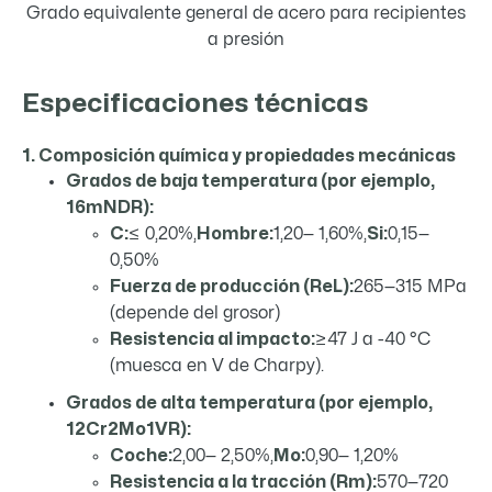
Grado equivalente general de acero para recipientes
a presión
Especificaciones técnicas
1. Composición química y propiedades mecánicas
Grados de baja temperatura (por ejemplo,
16mNDR):
C:
≤ 0,20%,
Hombre:
1,20— 1,60%,
Si:
0,15—
0,50%
Fuerza de producción (ReL):
265—315 MPa
(depende del grosor)
Resistencia al impacto:
≥47 J a -40 °C
(muesca en V de Charpy).
Grados de alta temperatura (por ejemplo,
12Cr2Mo1VR):
Coche:
2,00— 2,50%,
Mo:
0,90— 1,20%
Resistencia a la tracción (Rm):
570—720