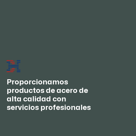
07/
¿Cómo se mantienen los negocios a largo
plazo y las buenas relaciones?
Siempre seguimos suministrando productos de
buena calidad a precios competitivos y ofrecemos un
servicio integral. Deseamos establecer relaciones de
cooperación a largo plazo con usted, para lograr los
mejores intereses y convertirnos en verdaderos
amigos.
Proporcionamos
productos de acero de
alta calidad con
servicios profesionales