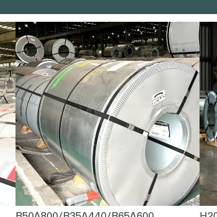
B50A800/B35A440/B65A600
H2