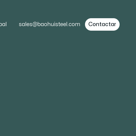
bal
sales@baohuisteel.com
Contactar