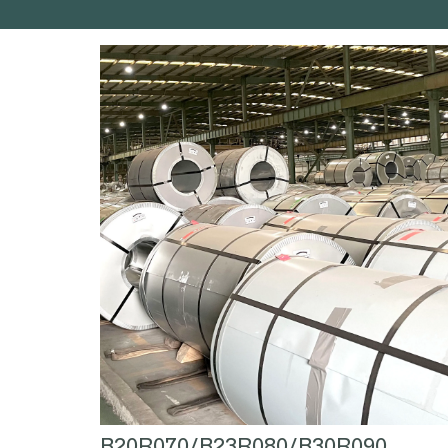
B20R070/B23R080/B30R090