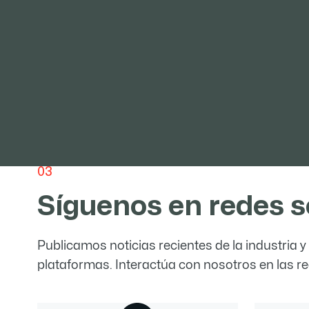
Para los prod
las acerías, t
las diferentes
07/
Cómo se m
relacione
Siempre segui
03
ofrecemos un 
plazo con ust
Síguenos en
redes s
amigos.
Publicamos noticias recientes de la industria 
plataformas. Interactúa con nosotros en las re