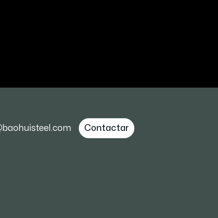
@baohuisteel.com
Contactar
to con nosotros para obtener más