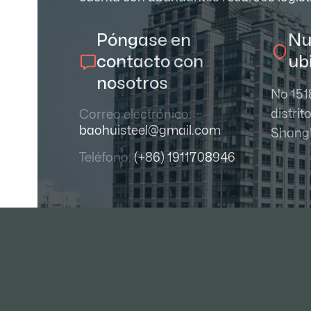
Póngase en
Nu
contacto con
ub
nosotros
No 151
distrit
Correo electrónico:
baohuisteel@gmail.com
Shang
Teléfono:
(+86) 1911708946