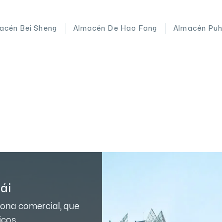
acén Bei Sheng
Almacén De Hao Fang
Almacén Puh
ái
 zona comercial, que
icos.