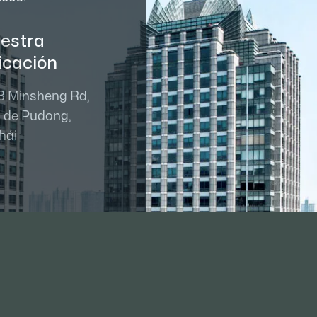
estra
icación
8 Minsheng Rd,
o de Pudong,
hái
02