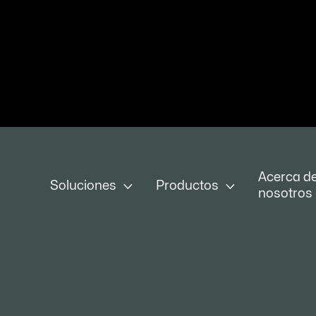
Acerca d


Soluciones
Productos
nosotros
Nombre completo
Dire