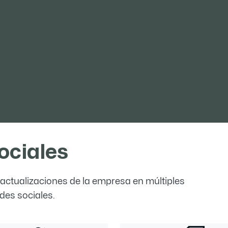
uctos en stock, demora de 3 a 7 días. Si necesitamos
ardará entre 25 y 45 días, dependiendo de los product
 acerías.
antienen los negocios a largo plazo y 
s?
mos suministrando productos de buena calidad a pre
servicio integral. Deseamos establecer relaciones de
ed, para lograr los mejores intereses y convertirnos 
ociales
y actualizaciones de la empresa en múltiples
des sociales.