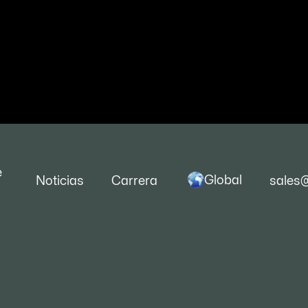
e
Global
Noticias
Carrera
sales
cción de correo
Póngase en contac