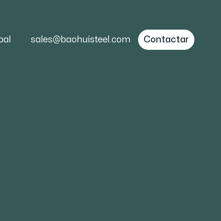
bal
sales@baohuisteel.com
Contactar