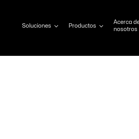
Acerca d


Soluciones
Productos
nosotros
A
Siempre estamo
tecnológicas e