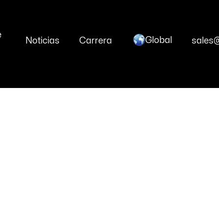
e
Global
Noticias
Carrera
sales
rtículos y recurs
s atentos a los últimos cambios en la industria y a l
n todo el mundo. Suscríbase y publicaremos nuestras