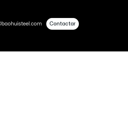
@baohuisteel.com
Contactar
os
as innovaciones
 ideas sobre el