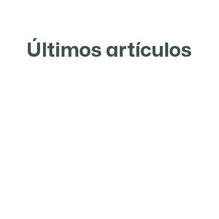
Últimos artículos
NOTICIAS
¡Publicada la lista de los 10
principales fabricantes de acero
del mundo en 2025! ¿Quién
dominará el mercado siderúrgico