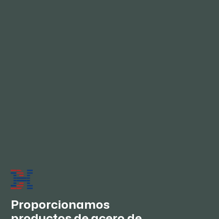
¿Cuánto dura su tiempo de entrega?
Para los productos en stock, demora de 3 a 7 días. Si
necesitamos hacer un pedido a las acerías, tardará
entre 25 y 45 días, dependiendo de los productos
específicos y de las diferentes acerías.
07/
¿Cómo se mantienen los negocios a largo
plazo y las buenas relaciones?
Siempre seguimos suministrando productos de
buena calidad a precios competitivos y ofrecemos un
servicio integral. Deseamos establecer relaciones de
cooperación a largo plazo con usted, para lograr los
mejores intereses y convertirnos en verdaderos
amigos.
Proporcionamos
productos de acero de