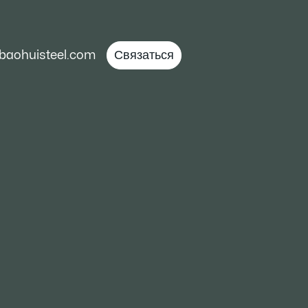
baohuisteel.com
Связаться
 используется для холодильников,
орозильных камер, кондиционеров,
й, водонагревателей, сажеотсасывающих
х рисоварок, электрических жарочных
их прикладных отраслях он в основном
алирования, офисной мебели,