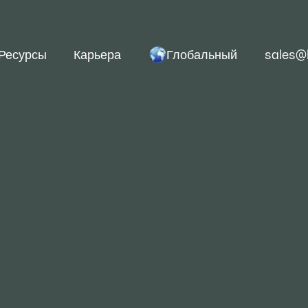
Глобальный
Ресурсы
Карьера
sales@
Холоднокатаный лист
стиральных машин, м
микроволновых пече
машин, электрически
печей и т. д. В друг
используется для эм