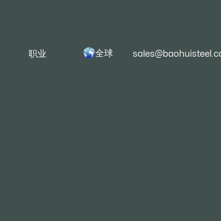
全球
职业
sales@baohuisteel.
中国十大钢铁集结团
团在中国的钢铁行业中占有重要的地位。他们不只
很强的影子响应力