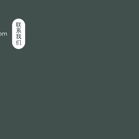
联
系
com
我
们
度：（1200-1800mm）长度：（4000-