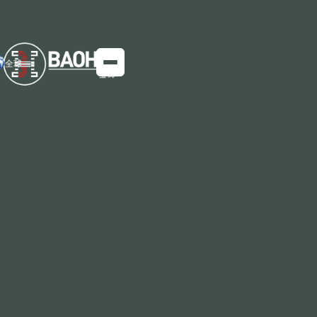
全球
彩涂卷板是热镀锌板、热镀锌铝锌板、镀锌板等基材，经
过表面预处理（化学脱脂和化学转化处理），在表面涂上
一层或几层有机涂层，然后烘烤后固化产品。因为涂有各
种不同颜色的有机涂料而得名彩钢卷板，简称彩涂卷板。