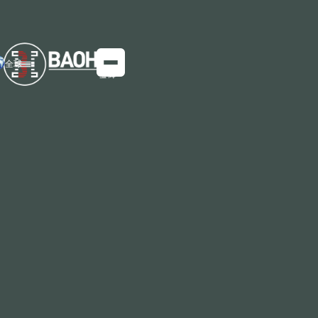
全球
2024 年特朗普的升任激起了全球钢铁市场剧
震
随着特朗普在2024年美国总统大选中获胜，全球钢铁市
场将经历又一轮的巨大变化