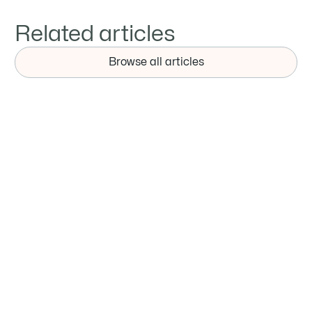
Related articles
Browse all articles
新闻
2025年全球钢铁企业十强榜单发布！谁将主导
未来全球钢铁市场？
行业盲目扩张产能的时代早已结束。