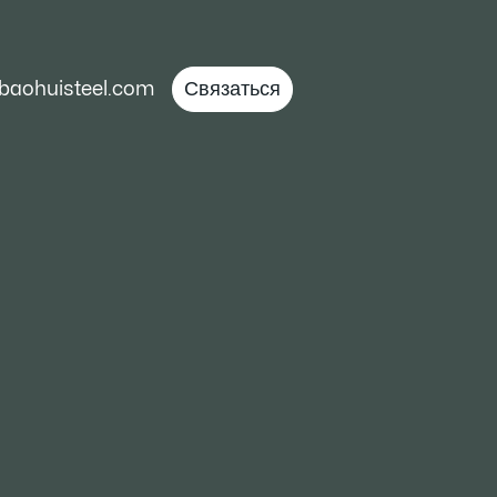
baohuisteel.com
Связаться
у всколыхнул
ах в США в 2024
 изменений