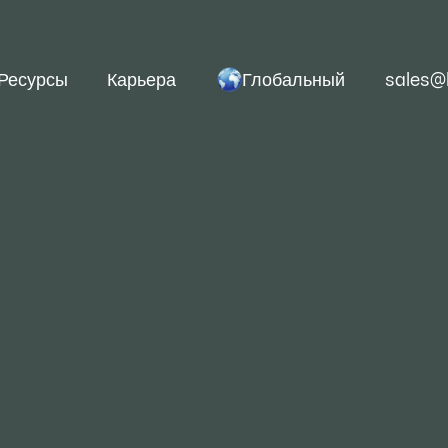
Глобальный
Ресурсы
Карьера
sales@
па к власти в 2024 год
мировые рынки стали
ак Трамп одержит победу на президентских выбор
овой рынок стали ждет новый виток сейсмических