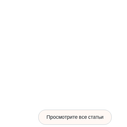
ь новые маршруты транспортировки грузов,
,
пожалуйста, свяжитесь с нами
а
Просмотрите все статьи