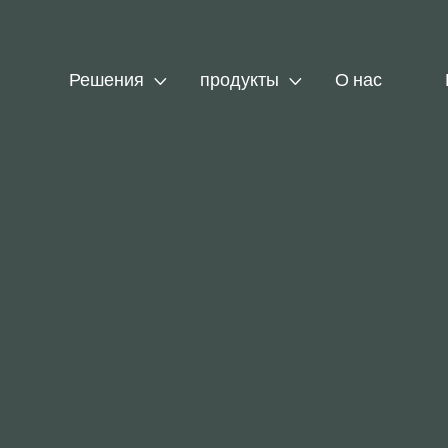


Решения
продукты
О нас
Приход Трам
По мере того к
году, мир