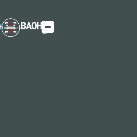
Глобальный
На пути к глобальной низкоуглеродной
энергетической трансформации | Baohui
Steel объединяется с Baosteel для
содействия модернизации
промышленности
Стратегическое видение Baosteel для глобального
низкоуглеродного промышленного сотрудничества