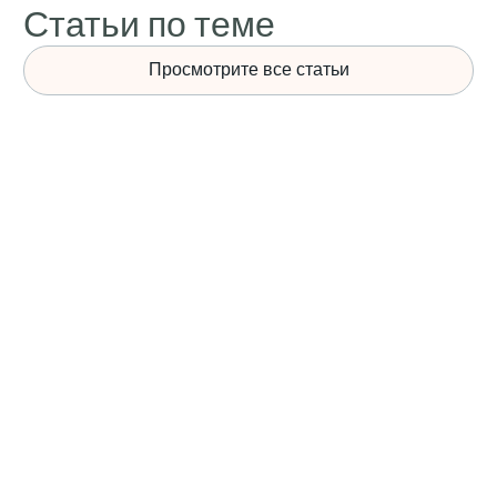
Статьи по теме
Просмотрите все статьи
НОВОСТИ
Опубликован рейтинг 10 крупнейших
сталелитейных компаний мира 2025 года!
Кто будет доминировать на мировом рынке
стали в будущем?
Эпоха бездумного наращивания производственных