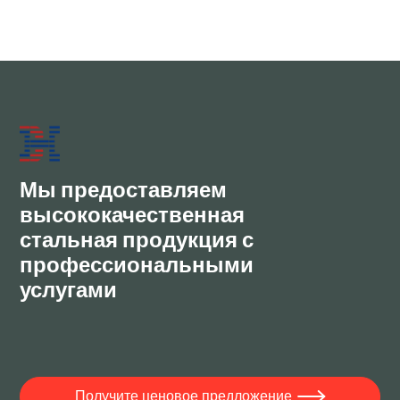
S235JR/ ASTM A36/DIN St37-2/ JIS
SS400/ GB Q235B/AS HA250 | Часто
задаваемые вопросы по новейшим
технологиям 2026 года
Передовая технология прокатки 2026 года
JUN 30, 2026
Мы предоставляем
высококачественная
стальная продукция с
профессиональными
услугами
Получите ценовое предложение
