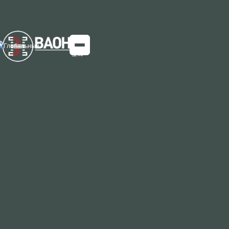
Глобальный
Спецификация операции гибки
износостойкой стальной пластины
NM400
строгий контроль радиуса, предотвращение
холодного охрупчивания и ступенчатое формование.