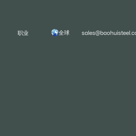
全球
职业
sales@baohuisteel.
足中亚：乌兹别克斯坦代
宝钢扩大对中亚新兴市场的影响力