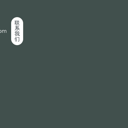
联
系
com
我
们
表处成立