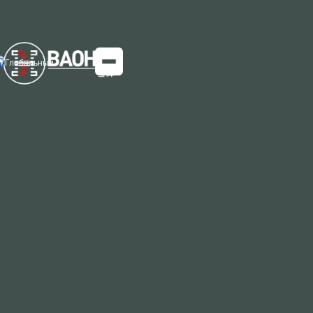
Глобальный
Чудеса инженерной мысли: эволюция и
будущее экскаваторов
Экскаваторы, важнейший компонент современной
строительной техники, имеют историю, восходящую к
концу 19 века