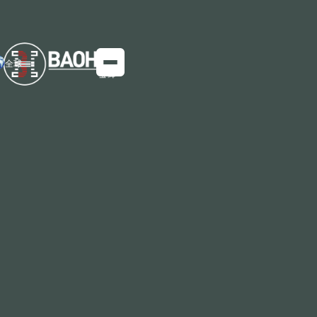
全球
宝钢在超薄耐磨钢领域取得突破，开启轻量化
创新新时代
宝钢克服了超薄耐磨钢的生产挑战