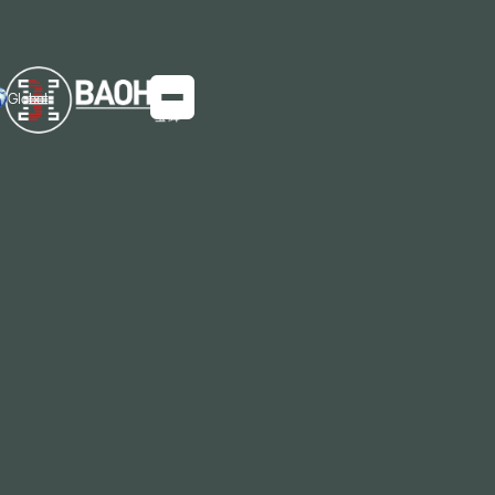
Global
Impulsados por la eficiencia energética:
nuevas oportunidades para el acero al
silicio en electrodomésticos y vehículos
eléctricos
El crecimiento de los motores de vehículos y
electrodomésticos de nueva energía aumenta la
demanda de acero al silicio no orientado.