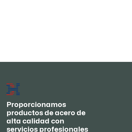
S235JR/ ASTM A36/DIN St37-2/ JIS
SS400/ GB Q235B/AS HA250 | Preguntas
frecuentes técnicas más recientes de
2026
Tecnología de laminación de vanguardia de 2026
JUN 30, 2026
Proporcionamos
productos de acero de
alta calidad con
servicios profesionales