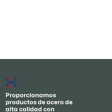
S235JR/ ASTM A36/DIN St37-2/ JIS
SS400/ GB Q235B/AS HA250 | Preguntas
frecuentes técnicas más recientes de
2026
Tecnología de laminación de vanguardia de 2026
JUN 30, 2026
Proporcionamos
productos de acero de
alta calidad con