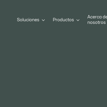
Acerca d


Soluciones
Productos
nosotros
Descripción ge
ac
Descripción 