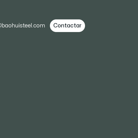
@baohuisteel.com
Contactar
es mundiales de
ste
resistente al