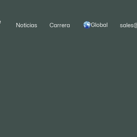
e
Global
Noticias
Carrera
sales
neral de los fabricant
ero resistente al desga
general de los fabricantes mundiales de acero 
desgaste