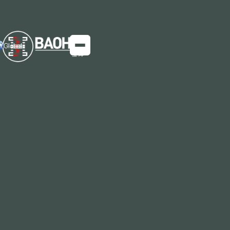
Global
Gran avance en la minería del Ártico: el
camión volquete ZTE210 de ZOOMLION
triunfa
Su socio de confianza para aceros de uso minero
probados en condiciones extremas