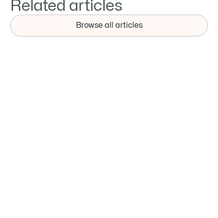
Related articles
Browse all articles
NOTICIAS
¡Publicada la lista de los 10 principales
fabricantes de acero del mundo en 2025!
¿Quién dominará el mercado siderúrgico
mundial del futuro?
La era industrial de expansión desenfrenada de la
capacidad ha llegado a su fin.